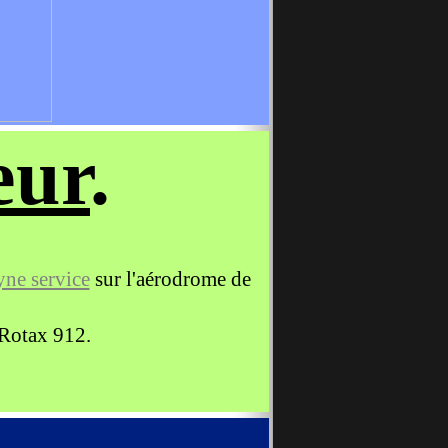
eur
.
yne service
sur l'aérodrome de
 Rotax 912.