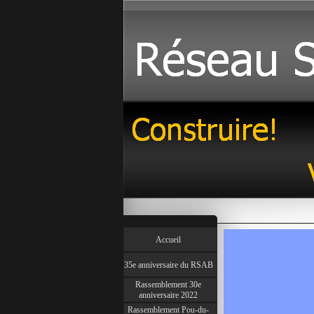
Accueil
35e anniversaire du RSAB
Rassemblement 30e
anniversaire 2022
Rassemblement Pou-du-