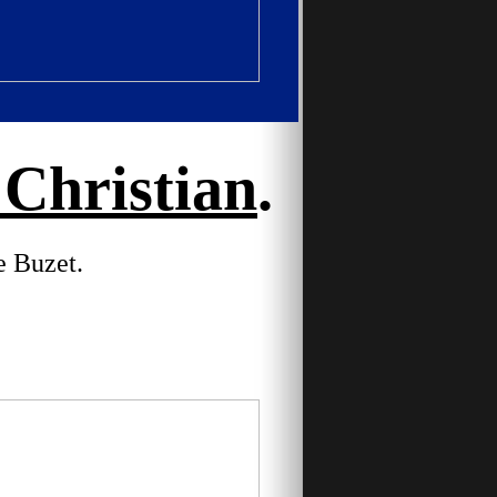
Christian
.
e Buzet.